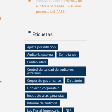
Principe Lozano
en
Normas de
auditoría para PyMES – Nuevo
proyecto del IAASB
a
Etiquetas
Ajuste por inflación
Auditoría externa
Compliance
Contabilidad
Control de calidad de auditores
externos
Corporate governance
Directorio
el
Gobierno corporativo
Impuesto a las ganancias
Informe de auditoría
Ley Penal Empresaria
NIIF