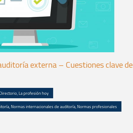
auditoría externa – Cuestiones clave de
Directorio
,
La profesión hoy
itoría
,
Normas internacionales de auditoría
,
Normas profesionales