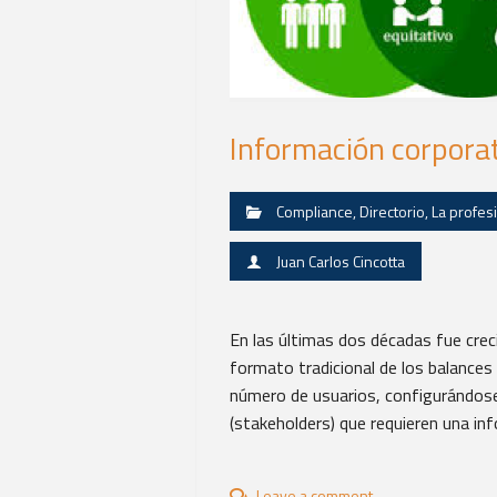
Información corporat
Compliance
,
Directorio
,
La profes
Juan Carlos Cincotta
En las últimas dos décadas fue creci
formato tradicional de los balances 
número de usuarios, configurándose
(stakeholders) que requieren una in
Leave a comment