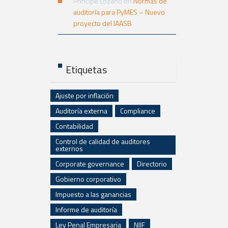
Principe Lozano
en
Normas de
auditoría para PyMES – Nuevo
proyecto del IAASB
Etiquetas
Ajuste por inflación
Auditoría externa
Compliance
Contabilidad
Control de calidad de auditores
externos
Corporate governance
Directorio
Gobierno corporativo
Impuesto a las ganancias
Informe de auditoría
Ley Penal Empresaria
NIIF