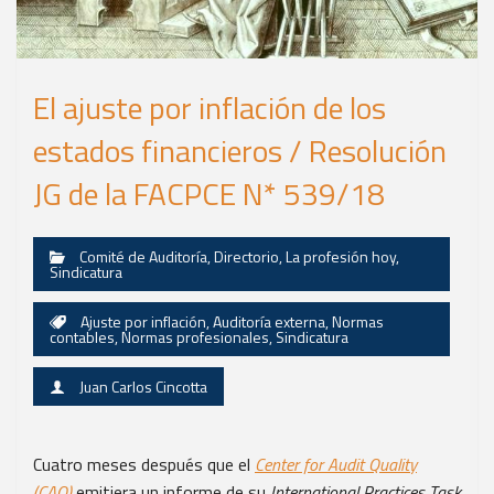
El ajuste por inflación de los
estados financieros / Resolución
JG de la FACPCE N* 539/18
Comité de Auditoría
,
Directorio
,
La profesión hoy
,
Sindicatura
Ajuste por inflación
,
Auditoría externa
,
Normas
contables
,
Normas profesionales
,
Sindicatura
Juan Carlos Cincotta
Cuatro meses después que el
Center for Audit Quality
(CAQ)
emitiera un informe de su
International Practices Task