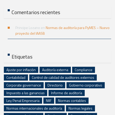
Comentarios recientes
Principe Lozano
en
Normas de auditoría para PyMES – Nuevo
proyecto del IAASB
Etiquetas
Ajuste por inflación
Auditoría externa
Compliance
Contabilidad
Control de calidad de auditores externos
Corporate governance
Directorio
Gobierno corporativo
Impuesto a las ganancias
Informe de auditoría
Ley Penal Empresaria
NIIF
Normas contables
Normas internacionales de auditoría
Normas legales