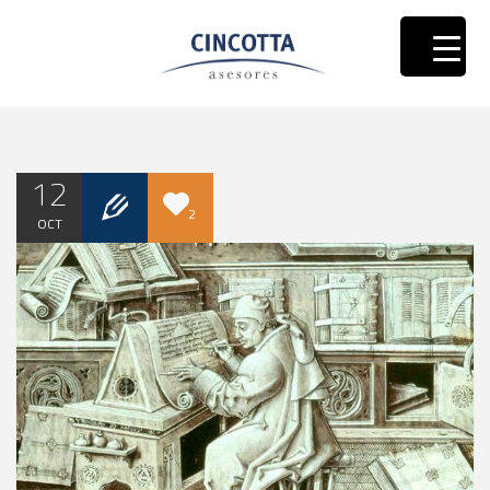
12
2
OCT