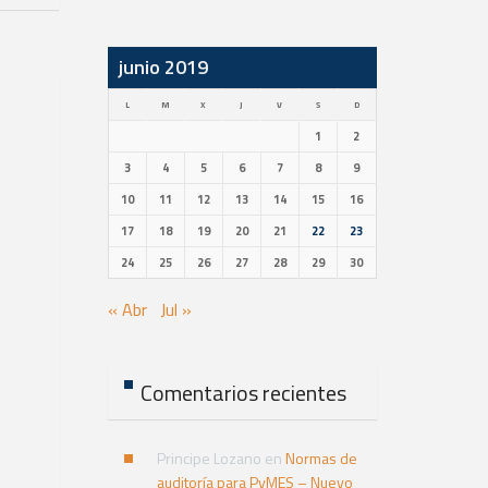
junio 2019
L
M
X
J
V
S
D
1
2
3
4
5
6
7
8
9
10
11
12
13
14
15
16
17
18
19
20
21
22
23
24
25
26
27
28
29
30
« Abr
Jul »
Comentarios recientes
Principe Lozano
en
Normas de
auditoría para PyMES – Nuevo