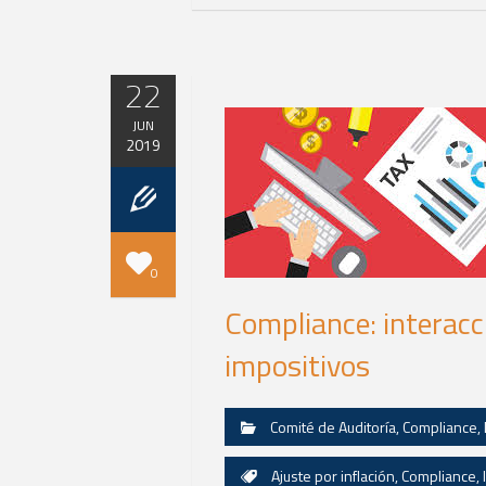
22
JUN
2019
0
Compliance: interacci
impositivos
Comité de Auditoría
,
Compliance
,
Ajuste por inflación
,
Compliance
,