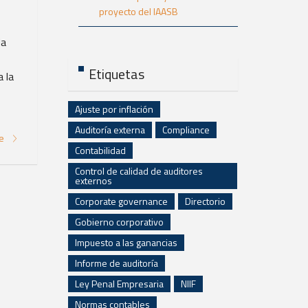
proyecto del IAASB
da
Etiquetas
 la
Ajuste por inflación
Auditoría externa
Compliance
re
Contabilidad
Control de calidad de auditores
externos
Corporate governance
Directorio
Gobierno corporativo
Impuesto a las ganancias
Informe de auditoría
Ley Penal Empresaria
NIIF
Normas contables