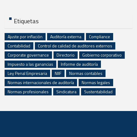
Etiquetas
Ajuste por inflación
Auditoría externa
Compliance
Contabilidad
Control de calidad de auditores externos
Corporate governance
Directorio
Gobierno corporativo
Impuesto a las ganancias
Informe de auditoría
Ley Penal Empresaria
NIIF
Normas contables
Normas internacionales de auditoría
Normas legales
Normas profesionales
Sindicatura
Sustentabilidad